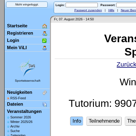
Nicht eingeloggt.
Login:
Passwort:
Passwort zusenden
|
Hilfe
|
Neuer Ben
Fr, 07. August 2026 - 14:50
Startseite
Registrieren
Veran
Login
Mein ViLI
Sp
Zurück
Win
Sportwissenschaft
Neuigkeiten
RSS-Feed
Tutorium: 990
Dateien
Veranstaltungen
Sommer 2026
Info
Teilnehmende
Th
Winter 2025/26
Archiv
Suche
Zeitenplan