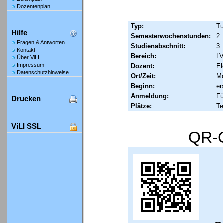
Dozentenplan
Typ:
Tu
Hilfe
Semesterwochenstunden:
2
Fragen & Antworten
Studienabschnitt:
3.
Kontakt
Bereich:
LV
Über ViLI
Impressum
Dozent:
El
Datenschutzhinweise
Ort/Zeit:
Mo
Beginn:
er
Anmeldung:
Fü
Drucken
Plätze:
Te
ViLI SSL
QR-C