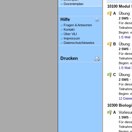
Dozentenplan
10100 Modul 
A
Übung:
-
2 SWS
Hilfe
Für diese
Fragen & Antworten
Teilnahme
Kontakt
Beginn: 
Über ViLI
1 E-Mail
Impressum
Datenschutzhinweise
B
Übung:
-
2 SWS
Für diese
Drucken
Teilnahme
Beginn: 
1 E-Mail
C
Übung:
-
2 SWS
Für diese
Teilnahme
Beginn: 
12 Datei
10300 Biolog
A
Vorles
-
1 SWS
Für diese
Teilnahm
Beginn: 