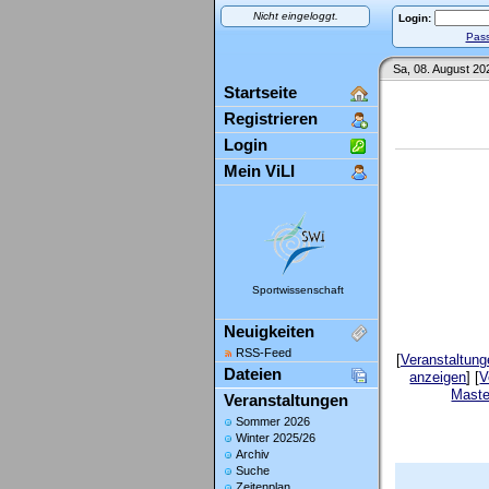
Nicht eingeloggt.
Login:
Pass
Sa, 08. August 20
Startseite
Registrieren
Login
Mein ViLI
Sportwissenschaft
Neuigkeiten
RSS-Feed
[
Veranstaltun
Dateien
anzeigen
] [
V
Maste
Veranstaltungen
Sommer 2026
Winter 2025/26
Archiv
Suche
Zeitenplan