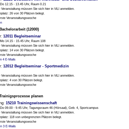
Do 12.15 - 13.45 Uhr, Raum 0.21
 Veranstaltung müssen Sie sich hier in ViLI anmelden.
platz: 26 von 30 Plätzen belegt.
erste Veranstaltungswoche
en
achelorarbeit (12000)
r:
12011 Begleitseminar
Mo 14.15 - 15.45 Uhr, Raum 108
 Veranstaltung müssen Sie sich hier in ViLI anmelden.
platz: 14 von 30 Plätzen belegt.
erste Veranstaltungswoche
en
4 E-Mails
r:
12012 Begleitseminar - Sportmedizin
 Veranstaltung müssen Sie sich hier in ViLI anmelden.
platz: 4 von 30 Plätzen belegt.
erste Veranstaltungswoche
Trainigsprozesse planen
ung:
15210 Trainingswissenschaft
Do 09.00 - 9.45 Uhr, Tagungsraum 46 (Hörsaal), Geb. 4, Sportcampus
 Veranstaltung müssen Sie sich hier in ViLI anmelden.
platz: 118 von unbegrenzten Plätzen belegt.
erste Veranstaltungswoche
en
3 E-Mails