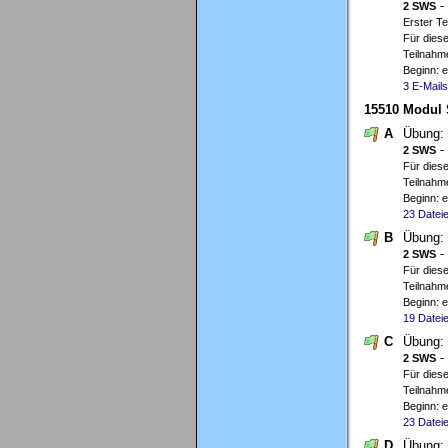
-
2 SWS
Erster T
Für diese
Teilnahme
Beginn: 
3 E-Mails
15510 Modul S
A
Übung:
-
2 SWS
Für diese
Teilnahme
Beginn: 
23 Datei
B
Übung:
-
2 SWS
Für diese
Teilnahme
Beginn: 
19 Datei
C
Übung:
-
2 SWS
Für diese
Teilnahme
Beginn: 
23 Datei
D
Übung: