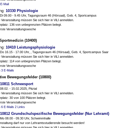
 E-Mail
ung:
10330 Physiologie
Di 09.00 - 9.45 Uhr, Tagungsraum 46 (Hörsaal), Geb. 4, Sportcampus
 Veranstaltung müssen Sie sich hier in ViLI anmelden.
eplatz: 136 von unbegrenzten Plätzen belegt.
erste Veranstaltungswoche
Sportmedizin (10400)
ung:
10410 Leistungsphysiologie
Do 16.15 - 17.00 Uhr, , Tagungsraum 46 (Hörsaal), Geb. 4, Sportcampus Saar
 Veranstaltung müssen Sie sich hier in ViLI anmelden.
platz: 114 von unbegrenzten Plätzen belegt.
erste Veranstaltungswoche
n
3 E-Mails
tive Bewegungsfelder (10800)
10811 Schneesport
08.02. - 15.02.2025, Pitztal
 Veranstaltung müssen Sie sich hier in ViLI anmelden.
platz: 30 von 100 Plätzen belegt.
erste Veranstaltungswoche
n
6 E-Mails
2 Links
10812 Grundschulspezifische Bewegungsfelder (Nur Lehramt)
Mo 08.00 - 09.30 Uhr, Schwimmhalle
anstaltung darf nur von Lehramtsstudierende besucht werden!
 Veranstaltung müssen Sie sich hier in ViLI anmelden.