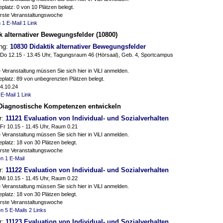
platz: 0 von 10 Plätzen belegt.
erste Veranstaltungswoche
n
1 E-Mail
1 Link
k alternativer Bewegungsfelder (10800)
ung:
10830 Didaktik alternativer Bewegungsfelder
Do 12.15 - 13.45 Uhr, Tagungsraum 46 (Hörsaal), Geb. 4, Sportcampus
 Veranstaltung müssen Sie sich hier in ViLI anmelden.
platz: 89 von unbegrenzten Plätzen belegt.
24.10.24
 E-Mail
1 Link
Diagnostische Kompetenzen entwickeln
r:
11121 Evaluation von Individual- und Sozialverhalten
Fr 10.15 - 11.45 Uhr, Raum 0.21
 Veranstaltung müssen Sie sich hier in ViLI anmelden.
platz: 18 von 30 Plätzen belegt.
erste Veranstaltungswoche
en
1 E-Mail
r:
11122 Evaluation von Individual- und Sozialverhalten
Mi 10.15 - 11.45 Uhr, Raum 0.22
 Veranstaltung müssen Sie sich hier in ViLI anmelden.
platz: 18 von 30 Plätzen belegt.
erste Veranstaltungswoche
en
5 E-Mails
2 Links
r:
11123 Evaluation von Individual- und Sozialverhalten