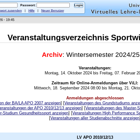
Passwort:
wort zusenden
|
Hilfe
|
Neuer Benutzer
26 - 19:45
Veranstaltungsverzeichnis Sportw
Archiv
: Wintersemester 2024/2
Veranstaltungen:
Montag, 14. Oktober 2024 bis Freitag, 07. Februar 2
Zeitraum für Online-Anmeldungen über ViLI:
Mittwoch, 18. September 2024 08:00 bis Montag, 21. Okt
Anmeldungen abgeschlossen
gen der BA/LA APO 2007 anzeigen
] [
Veranstaltungen des Grundstudiums anze
eranstaltungen der APO 2010/12/13 anzeigen
] [
Veranstaltungen des Master-
r-Studium Gesundheitssport anzeigen
] [
Veranstaltungen High Performance S
[
Veranstaltungen aller Studienabschnitte anzeigen
LV APO 2010/12/13