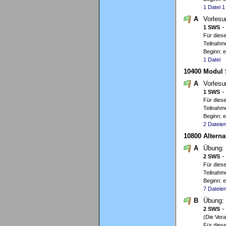
1 Datei
1
A
Vorles
-
1 SWS
Für diese
Teilnahm
Beginn: 
1 Datei
10400 Modul 
A
Vorles
-
1 SWS
Für diese
Teilnahme
Beginn: 
2 Dateie
10800 Alterna
A
Übung:
-
2 SWS
Für diese
Teilnahme
Beginn: 
7 Dateie
B
Übung:
-
2 SWS
(Die Ver
Für diese