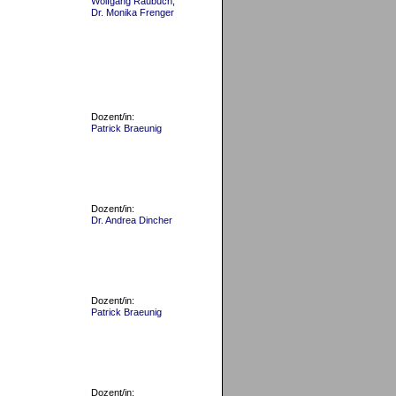
Wolfgang Raubuch
,
Dr. Monika Frenger
Dozent/in:
Patrick Braeunig
Dozent/in:
Dr. Andrea Dincher
Dozent/in:
Patrick Braeunig
Dozent/in: