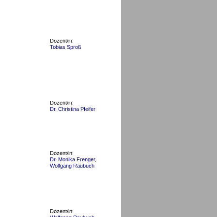
Dozent/in:
Tobias Sproß
Dozent/in:
Dr. Christina Pfeifer
Dozent/in:
Dr. Monika Frenger
,
Wolfgang Raubuch
Dozent/in: