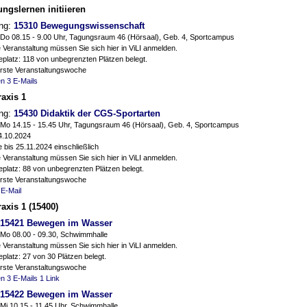
ngslernen initiieren
ung:
15310 Bewegungswissenschaft
Do 08.15 - 9.00 Uhr, Tagungsraum 46 (Hörsaal), Geb. 4, Sportcampus
 Veranstaltung müssen Sie sich hier in ViLI anmelden.
platz: 118 von unbegrenzten Plätzen belegt.
erste Veranstaltungswoche
en
3 E-Mails
axis 1
ung:
15430 Didaktik der CGS-Sportarten
Mo 14.15 - 15.45 Uhr, Tagungsraum 46 (Hörsaal), Geb. 4, Sportcampus
4.10.2024
 bis 25.11.2024 einschließlich
 Veranstaltung müssen Sie sich hier in ViLI anmelden.
platz: 88 von unbegrenzten Plätzen belegt.
erste Veranstaltungswoche
 E-Mail
axis 1 (15400)
15421 Bewegen im Wasser
Mo 08.00 - 09.30, Schwimmhalle
 Veranstaltung müssen Sie sich hier in ViLI anmelden.
platz: 27 von 30 Plätzen belegt.
erste Veranstaltungswoche
en
3 E-Mails
1 Link
15422 Bewegen im Wasser
Mi 10.15 - 11.45 Uhr, Schwimmhalle