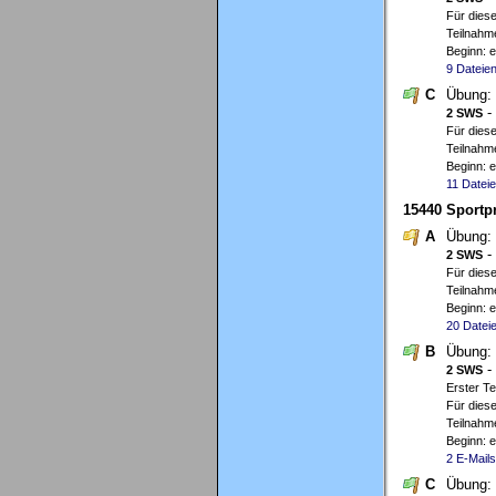
Für diese
Teilnahme
Beginn: 
9 Dateie
C
Übung:
-
2 SWS
Für diese
Teilnahme
Beginn: 
11 Datei
15440 Sportpr
A
Übung:
-
2 SWS
Für diese
Teilnahme
Beginn: 
20 Datei
B
Übung:
-
2 SWS
Erster T
Für diese
Teilnahme
Beginn: 
2 E-Mails
C
Übung: