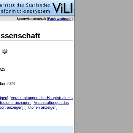
Sportwissenschaft
[Fach wechseln]
issenschaft
5
025
ober 2024
igen
] [
Veranstaltungen des Hauptstudiums
Studiums anzeigen
] [
Veranstaltungen des
port anzeigen
] [
Tutorien anzeigen
]
]