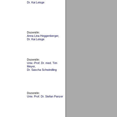
Dr. Kai Leisge
Dozent/in:
Anna Lina Heggenberger
,
Dr. Kai Leisge
Dozent/in:
Univ.-Prof. Dr. med. Tim
Meyer
,
Dr. Sascha Schwindling
Dozent/in:
Univ. Prof. Dr. Stefan Panzer