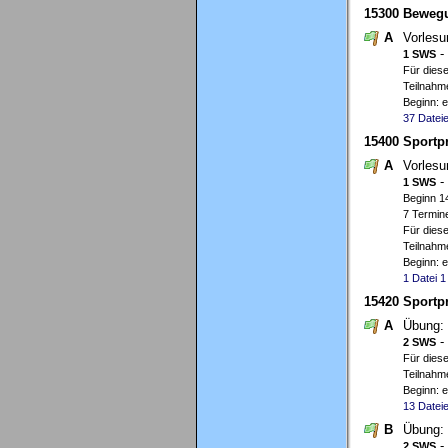
15300 Bewegu
A
Vorles
-
1 SWS
Für diese
Teilnahme
Beginn: 
37 Datei
15400 Sportpr
A
Vorles
-
1 SWS
Beginn 1
7 Termine
Für diese
Teilnahme
Beginn: 
1 Datei
1
15420 Sportpr
A
Übung:
-
2 SWS
Für diese
Teilnahme
Beginn: 
13 Datei
B
Übung:
-
2 SWS