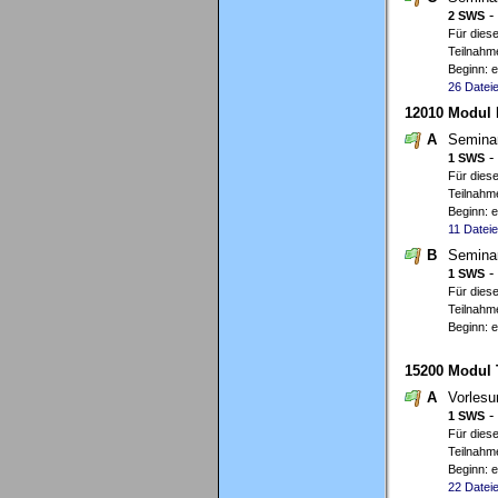
-
2 SWS
Für diese
Teilnahme
Beginn: 
26 Datei
12010 Modul B
A
Semina
-
1 SWS
Für diese
Teilnahme
Beginn: 
11 Datei
B
Semina
-
1 SWS
Für diese
Teilnahme
Beginn: 
15200 Modul 
A
Vorles
-
1 SWS
Für diese
Teilnahme
Beginn: 
22 Datei