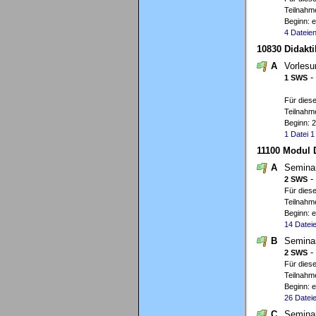
Teilnahme
Beginn: 
4 Dateie
10830 Didakti
A
Vorles
-
1 SWS
Für diese
Teilnahme
Beginn: 
1 Datei
1
11100 Modul 
A
Semina
-
2 SWS
Für diese
Teilnahme
Beginn: 
14 Datei
B
Semina
-
2 SWS
Für diese
Teilnahme
Beginn: 
26 Datei
C
Semina