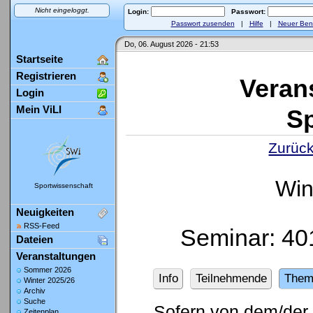
Nicht eingeloggt.
Login:
Passwort:
Passwort zusenden
|
Hilfe
|
Neuer Ben
Do, 06. August 2026 - 21:53
Startseite
Registrieren
Veran
Login
Mein ViLI
Sp
Zurück
Win
Sportwissenschaft
Neuigkeiten
RSS-Feed
Seminar: 4
Dateien
Veranstaltungen
Sommer 2026
Info
Teilnehmende
Them
Winter 2025/26
Archiv
Suche
Sofern von dem/der 
Zeitenplan