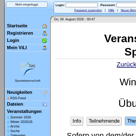
Nicht eingeloggt.
Login:
Passwort:
Passwort zusenden
|
Hilfe
|
Neuer Ben
Do, 06. August 2026 - 00:47
Startseite
Registrieren
Veran
Login
Mein ViLI
Sp
Zurück
Win
Sportwissenschaft
Neuigkeiten
RSS-Feed
Übu
Dateien
Veranstaltungen
Sommer 2026
Info
Teilnehmende
Th
Winter 2025/26
Archiv
Suche
Sofern von dem/der 
Zeitenplan