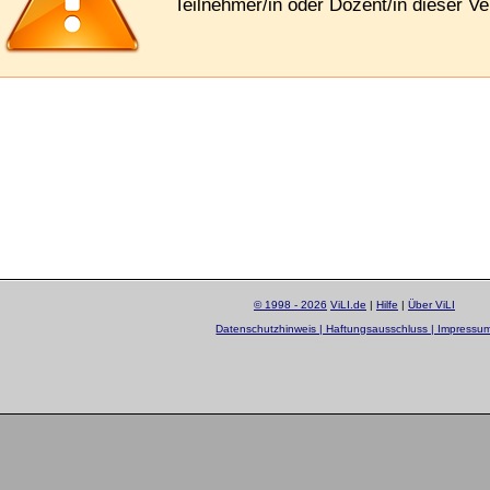
Teilnehmer/in oder Dozent/in dieser Ve
© 1998 - 2026
ViLI.de
|
Hilfe
|
Über ViLI
Datenschutzhinweis | Haftungsausschluss | Impressu
layout by
Sascha Beck