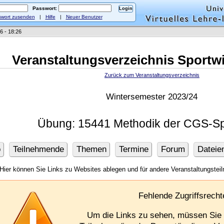
Passwort:
wort zusenden
|
Hilfe
|
Neuer Benutzer
6 - 18:26
Veranstaltungsverzeichnis Sportw
Zurück zum Veranstaltungsverzeichnis
Wintersemester 2023/24
Übung: 15441 Methodik der CGS-Sp
o
Teilnehmende
Themen
Termine
Forum
Dateie
Hier können Sie Links zu Websites ablegen und für andere Veranstaltungste
Fehlende Zugriffsrecht
Um die Links zu sehen, müssen Si