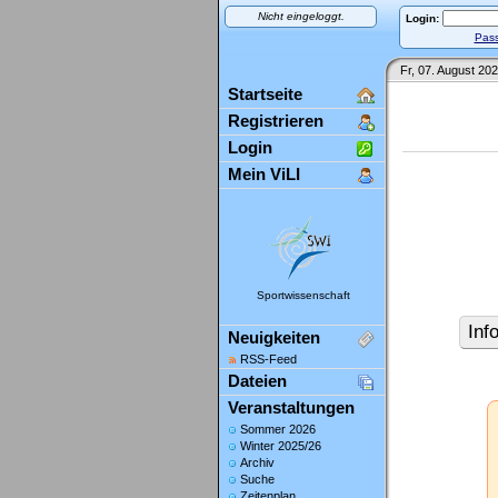
Nicht eingeloggt.
Login:
Pass
Fr, 07. August 202
Startseite
Registrieren
Login
Mein ViLI
Sportwissenschaft
Inf
Neuigkeiten
RSS-Feed
Dateien
Veranstaltungen
Sommer 2026
Winter 2025/26
Archiv
Suche
Zeitenplan