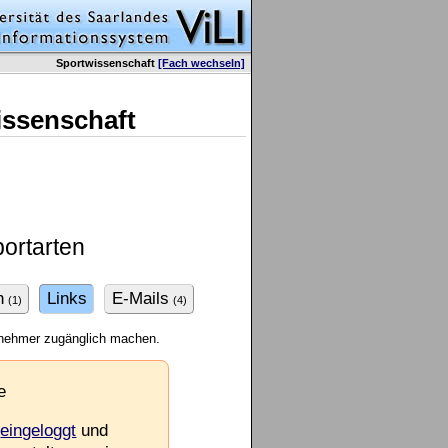
Sportwissenschaft
[Fach wechseln]
issenschaft
ortarten
n
Links
E-Mails
(1)
(4)
ilnehmer zugänglich machen.
e
e
eingeloggt
und