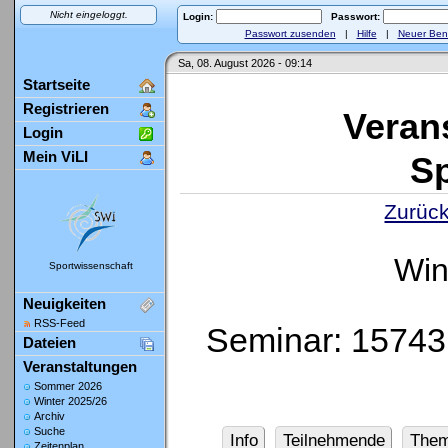
Nicht eingeloggt.
Login:
Passwort:
Passwort zusenden
|
Hilfe
|
Neuer Ben
Sa, 08. August 2026 - 09:14
Startseite
Registrieren
Veran
Login
Mein ViLI
Sp
Zurück
Win
Sportwissenschaft
Neuigkeiten
RSS-Feed
Seminar: 15743
Dateien
Veranstaltungen
Sommer 2026
Winter 2025/26
Archiv
Suche
Info
Teilnehmende
The
Zeitenplan