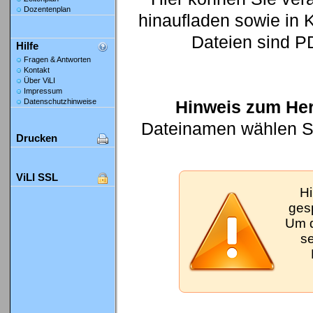
Dozentenplan
hinaufladen sowie in K
Dateien sind P
Hilfe
Fragen & Antworten
Kontakt
Über ViLI
Impressum
Hinweis zum Her
Datenschutzhinweise
Dateinamen wählen Sie
Drucken
ViLI SSL
Hi
gesp
Um d
se