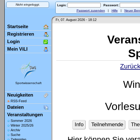
Nicht eingeloggt.
Login:
Passwort:
Passwort zusenden
|
Hilfe
|
Neuer Ben
Fr, 07. August 2026 - 18:12
Startseite
Registrieren
Veran
Login
Mein ViLI
Sp
Zurück
Win
Sportwissenschaft
Neuigkeiten
RSS-Feed
Vorlesu
Dateien
Veranstaltungen
Sommer 2026
Info
Teilnehmende
Th
Winter 2025/26
Archiv
Suche
Hier können Sie ver
Zeitenplan